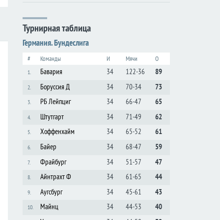
Турнирная таблица
Германия. Бундеслига
#
Команды
И
Мячи
О
Бавария
34
122-36
89
1.
Боруссия Д
34
70-34
73
2.
РБ Лейпциг
34
66-47
65
3.
Штутгарт
34
71-49
62
4.
Хоффенхайм
34
65-52
61
5.
Байер
34
68-47
59
6.
Фрайбург
34
51-57
47
7.
Айнтрахт Ф
34
61-65
44
8.
Аугсбург
34
45-61
43
9.
Майнц
34
44-53
40
10.