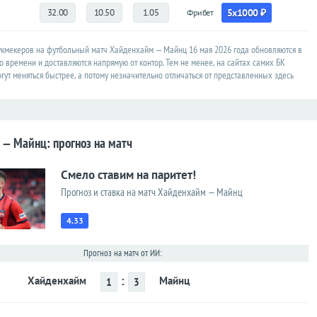
32.00
10.50
1.05
5x1000 ₽
Фрибет
кмекеров на футбольный матч Хайденхайм — Майнц 16 мая 2026 года обновляются в
 времени и доставляются напрямую от контор. Тем не менее, на сайтах самих БК
ут меняться быстрее, а потому незначительно отличаться от представленных здесь
— Майнц: прогноз на матч
Смело ставим на паритет!
Прогноз и ставка на матч Хайденхайм — Майнц
4.33
Прогноз на матч от ИИ:
:
Хайденхайм
Майнц
1
3