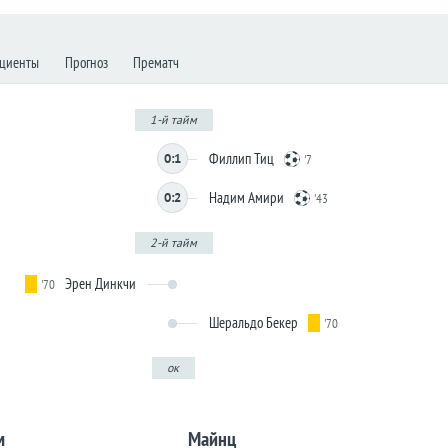
циенты
Прогноз
Прематч
1-й тайм
Филлип Тиц
0:1
'7
Надим Амири
0:2
'43
2-й тайм
Эрен Динкчи
'70
Шеральдо Бекер
'70
ок
м
Майнц