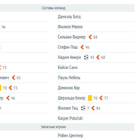
Составы команд
Даниэль Батц
Филипп Мвене
'46
Сильван Видмер
'68
х
Стефан Пош
'46
Надим Амири
'43
'68
Кайсю Сано
'73
мович
Пауль Небель
'65
Доминик Кор
'70
'73
ер
Шеральдо Бекер
'46
'70
'77
е
Филлип Тиц
'7
'84
Kacper Potulski
Запасные игроки
Робин Центнер