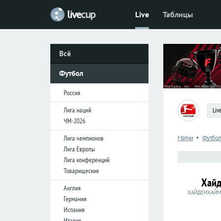
Live
Таблицы
Футбол
Футбол
Россия
Россия
Всё
Премьер-
Премьер-
лига
лига
Футбол
Первая
Первая
лига
лига
Россия
Кубок
Кубок
Лига наций
Liv
ЧМ-2026
Лига
Лига
•
Матчи
Футбо
Лига чемпионов
наций
наций
Лига Европы
ЧМ-2026
ЧМ-2026
Лига конференций
Товарищеские
Хай
Лига
Лига
Англия
чемпионов
чемпионов
ХАЙДЕНХАЙМ
Германия
Лига
Лига
Испания
Европы
Европы
Италия