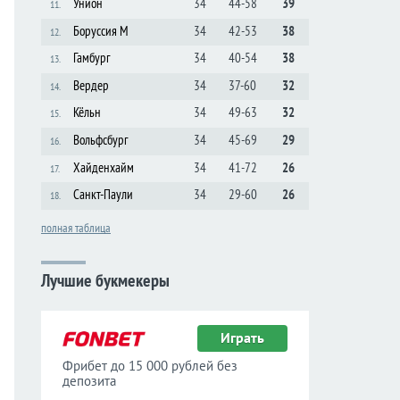
Унион
34
44-58
39
11.
Боруссия М
34
42-53
38
12.
Гамбург
34
40-54
38
13.
Вердер
34
37-60
32
14.
Кёльн
34
49-63
32
15.
Вольфсбург
34
45-69
29
16.
Хайденхайм
34
41-72
26
17.
Санкт-Паули
34
29-60
26
18.
полная таблица
Лучшие букмекеры
Играть
Фрибет до 15 000 рублей без
депозита