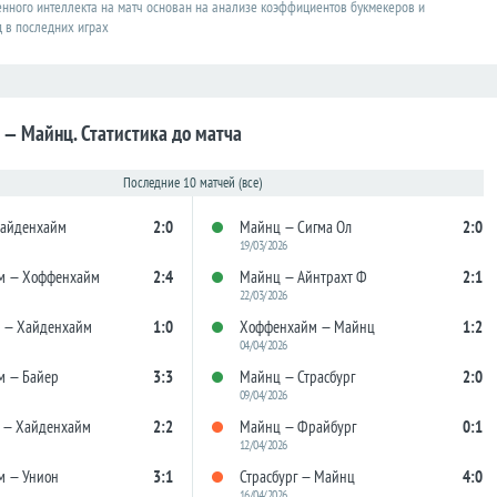
енного интеллекта на матч основан на анализе коэффициентов букмекеров и
д в последних играх
— Майнц. Статистика до матча
Последние 10 матчей (все)
Хайденхайм
2:0
Майнц — Сигма Ол
2:0
19/03/2026
м — Хоффенхайм
2:4
Майнц — Айнтрахт Ф
2:1
22/03/2026
Ф — Хайденхайм
1:0
Хоффенхайм — Майнц
1:2
04/04/2026
м — Байер
3:3
Майнц — Страсбург
2:0
09/04/2026
 — Хайденхайм
2:2
Майнц — Фрайбург
0:1
12/04/2026
м — Унион
3:1
Страсбург — Майнц
4:0
16/04/2026