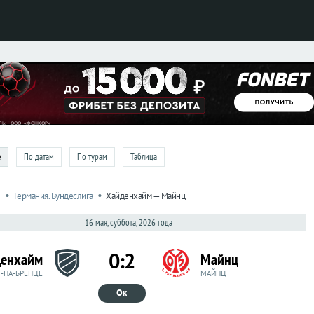
e
По датам
По турам
Таблица
•
•
л
Германия. Бундеслига
Хайденхайм — Майнц
16 мая, суббота, 2026 года
0:2
денхайм
Майнц
-НА-БРЕНЦЕ
МАЙНЦ
Ок