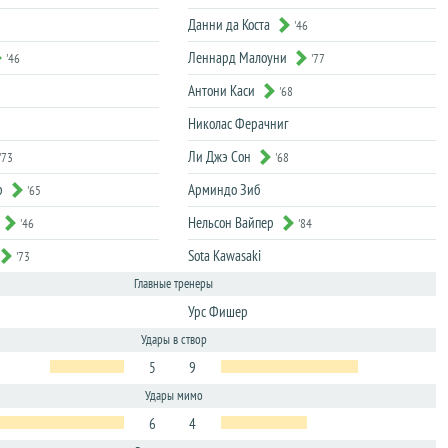
Данни да Коста
'46
Леннард Малоуни
'46
'77
Антони Каси
'68
Николас Ферачниг
Ли Джэ Сон
'73
'68
р
Арминдо Зиб
'65
Нельсон Вайпер
'46
'84
Sota Kawasaki
'73
Главные тренеры
Урс Фишер
Удары в створ
5
9
Удары мимо
6
4