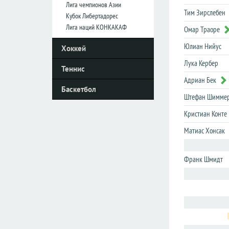
Лига чемпионов Азии
Тим Зирслебен
Кубок Либертадорес
Италия
Италия
Лига наций КОНКАКАФ
Омар Траоре
Серия
Серия
Юлиан Нийус
Хоккей
А
А
Лука Кербер
Серия
Серия
Теннис
B
B
Адриан Бек
Баскетбол
Кубок
Кубок
Штефан Шимме
Кристиан Конте
Нидерланды
Нидерланды
Матиас Хонсак
Эредивизия
Эредивизия
Первый
Первый
дивизион
дивизион
Франк Шмидт
Кубок
Кубок
Португалия
Португалия
Примера
Примера