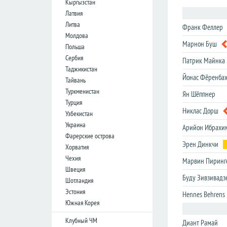
Кыргызстан
лига
лига
Латвия
Кубок
Кубок
Литва
Франк Феллер
Лиги
Лиги
Молдова
Марнон Буш
Польша
Германия
Германия
Сербия
Патрик Майнка
Таджикистан
Бундеслига
Бундеслига
Йонас Фёренба
Тайвань
Вторая
Вторая
Туркменистан
Ян Шёппнер
Бундеслига
Бундеслига
Турция
Третья
Третья
Никлас Дорш
Узбекистан
Лига
Лига
Украина
Арийон Ибрахи
Кубок
Кубок
Фарерские острова
Эрен Динкчи
Хорватия
Чехия
Марвин Пиринг
Испания
Испания
Швеция
Примера
Примера
Буду Зивзивадз
Шотландия
Эстония
Сегунда
Сегунда
Hennes Behrens
Южная Корея
Кубок
Кубок
Дель
Дель
Клубный ЧМ
Диант Рамай
Рей
Рей