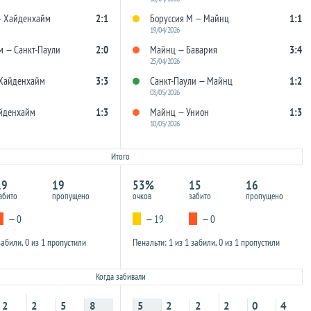
— Хайденхайм
2:1
Боруссия М — Майнц
1:1
19/04/2026
 — Санкт-Паули
2:0
Майнц — Бавария
3:4
25/04/2026
 Хайденхайм
3:3
Санкт-Паули — Майнц
1:2
03/05/2026
йденхайм
1:3
Майнц — Унион
1:3
10/05/2026
Итого
19
19
53%
15
16
абито
пропущено
очков
забито
пропущено
— 0
— 19
— 0
забили, 0 из 1 пропустили
Пенальти: 1 из 1 забили, 0 из 1 пропустили
Когда забивали
2
2
5
8
5
2
2
2
0
4