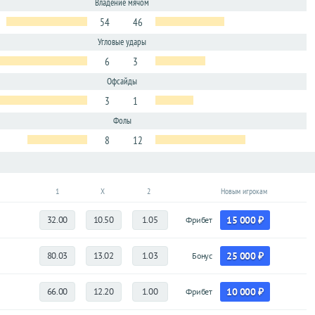
Владение мячом
54
46
Угловые удары
6
3
Офсайды
3
1
Фолы
8
12
1
X
2
Новым игрокам
32.00
10.50
1.05
15 000 ₽
Фрибет
80.03
13.02
1.03
25 000 ₽
Бонус
66.00
12.20
1.00
10 000 ₽
Фрибет