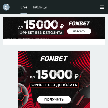
Live
Таблицы
Футбол
Футбол
Россия
Россия
Премьер-
Премьер-
лига
лига
Первая
Первая
лига
лига
Кубок
Кубок
Лига
Лига
наций
наций
ЧМ-2026
ЧМ-2026
Лига
Лига
чемпионов
чемпионов
Лига
Лига
Европы
Европы