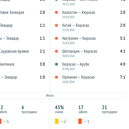
19/11/2024
Новая Зеландия
2:0
Казахстан — Кюрасао
2:0
19/03/2025
Эквадор
1:1
Китай — Кюрасао
2:0
27/03/2026
ы — Эквадор
1:1
Австралия — Кюрасао
5:1
31/03/2026
Саудовская Аравия
2:1
Шотландия — Кюрасао
4:1
30/05/2026
Гватемала
3:0
Кюрасао — Аруба
4:0
07/06/2026
р — Эквадор
1:0
Германия — Кюрасао
7:1
14/06/2026
Итого
12
6
43%
17
21
абито
пропущено
очков
забито
пропущено
— 1
— 2
— 1