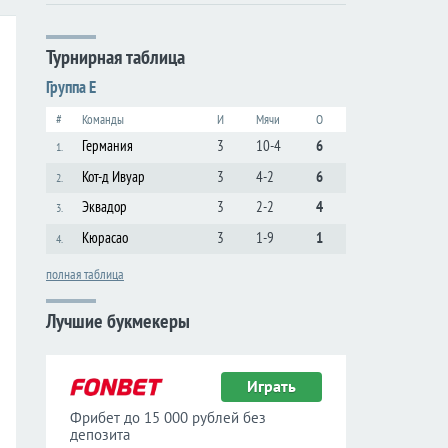
Турнирная таблица
Группа E
#
Команды
И
Мячи
О
Германия
3
10-4
6
1.
Кот-д Ивуар
3
4-2
6
2.
Эквадор
3
2-2
4
3.
Кюрасао
3
1-9
1
4.
полная таблица
Лучшие букмекеры
Играть
Фрибет до 15 000 рублей без
депозита