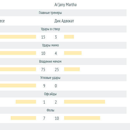
Ar'jany Martha
Главные тренеры
ece
Дик Адвокат
Удары в створ
15
3
Удары мимо
10
4
Владение мячом
75
25
Угловые удары
9
0
Офсайды
1
2
Фолы
7
10