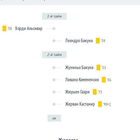
1-й тайм
Хорди Альсивар
'38
Леандро Бакуна
'39
2-й тайм
Жуниньо Бакуна
'53
Ливано Комененсия
'56
Жюрьен Гаари
'75
Жерван Кастанир
'90+1
ок