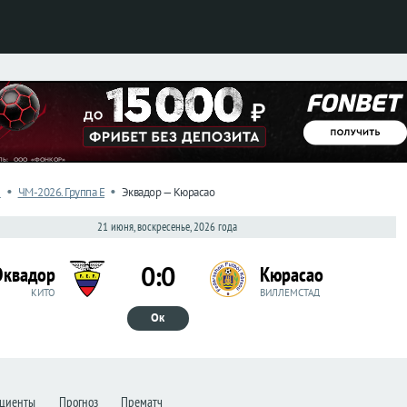
•
•
л
ЧМ-2026. Группа E
Эквадор — Кюрасао
21 июня, воскресенье, 2026 года
0:0
Эквадор
Кюрасао
КИТО
ВИЛЛЕМСТАД
Ок
циенты
Прогноз
Прематч