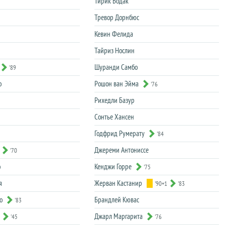
Тирик Бодак
Тревор Дорнбюс
Кевин Фелида
Тайриз Нослин
Шуранди Самбо
'89
о
Рошон ван Эйма
'76
Рихедли Базур
Сонтье Хансен
Годфрид Румерату
'84
Джереми Антониссе
'70
о
Кенджи Горре
'75
я
Жерван Кастанир
'90+1
'83
о
Брандлей Кювас
'83
Джарл Маргарита
'45
'76