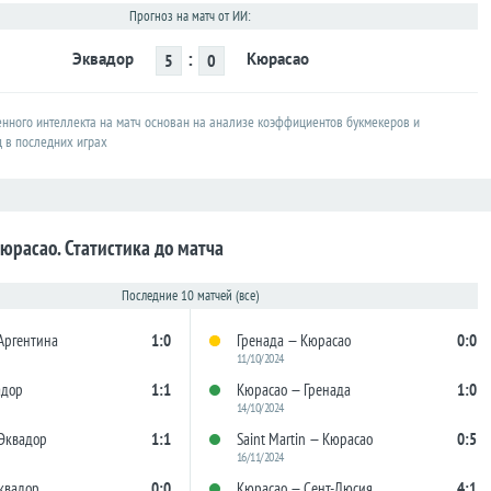
Прогноз на матч от ИИ:
:
Эквадор
Кюрасао
5
0
енного интеллекта на матч основан на анализе коэффициентов букмекеров и
д в последних играх
юрасао. Статистика до матча
Последние 10 матчей (все)
Аргентина
1:0
Гренада — Кюрасао
0:0
11/10/2024
адор
1:1
Кюрасао — Гренада
1:0
14/10/2024
Эквадор
1:1
Saint Martin — Кюрасао
0:5
16/11/2024
квадор
0:0
Кюрасао — Сент-Люсия
4:1