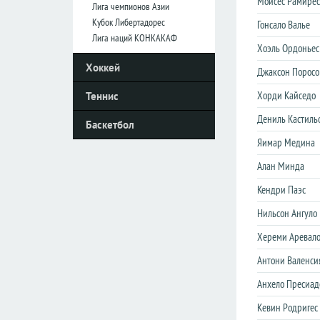
Мойсес Рамирес
Лига чемпионов Азии
Кубок Либертадорес
Гонсало Валье
Италия
Италия
Лига наций КОНКАКАФ
Хоэль Ордоньес
Серия
Серия
Хоккей
А
А
Джаксон Поросо
Серия
Серия
Хорди Кайседо
Теннис
B
B
Дениль Кастиль
Баскетбол
Кубок
Кубок
Яимар Медина
Нидерланды
Нидерланды
Алан Минда
Эредивизия
Эредивизия
Кендри Паэс
Первый
Первый
Нильсон Ангуло
дивизион
дивизион
Хереми Аревал
Кубок
Кубок
Антони Валенси
Португалия
Португалия
Анхело Пресиад
Примера
Примера
Kевин Родригес