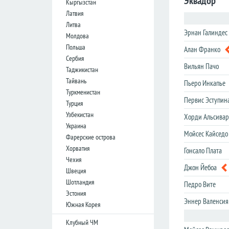
Эквадор
Кыргызстан
лига
лига
Латвия
Кубок
Кубок
Литва
Лиги
Лиги
Эрнан Галиндес
Молдова
Польша
Алан Франко
Германия
Германия
Сербия
Вильян Пачо
Таджикистан
Бундеслига
Бундеслига
Тайвань
Пьеро Инкапье
Вторая
Вторая
Туркменистан
Бундеслига
Бундеслига
Первис Эступин
Турция
Третья
Третья
Узбекистан
Хорди Альсивар
Лига
Лига
Украина
Мойсес Кайседо
Кубок
Кубок
Фарерские острова
Хорватия
Гонсало Плата
Чехия
Испания
Испания
Джон Йебоа
Швеция
Примера
Примера
Шотландия
Педро Вите
Эстония
Сегунда
Сегунда
Эннер Валенсия
Южная Корея
Кубок
Кубок
Дель
Дель
Клубный ЧМ
Рей
Рей