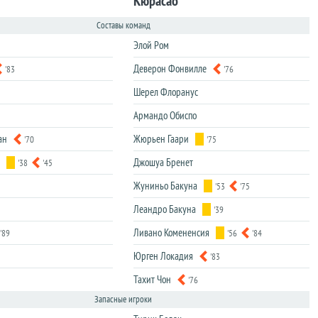
Кюрасао
Составы команд
Элой Ром
Деверон Фонвилле
'83
'76
Шерел Флоранус
Армандо Обиспо
ан
Жюрьен Гаари
'70
'75
Джошуа Бренет
'38
'45
Жуниньо Бакуна
'53
'75
Леандро Бакуна
'39
Ливано Комененсия
'89
'56
'84
Юрген Локадия
'83
Тахит Чон
'76
Запасные игроки