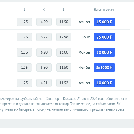
1
X
2
Новым игрокам
1.25
6.50
11.50
15 000 ₽
Фрибет
1.23
6.22
12.98
25 000 ₽
Бонус
1.23
6.20
13.00
10 000 ₽
Фрибет
1.25
6.50
11.50
5x1000 ₽
Фрибет
1.25
6.51
11.52
10 000 ₽
Фрибет
кмекеров на футбольный матч Эквадор — Кюрасао 21 июня 2026 года обновляются в
 времени и доставляются напрямую от контор. Тем не менее, на сайтах самих БК
ут меняться быстрее, а потому незначительно отличаться от представленных здесь