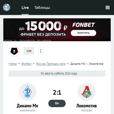
Live
Таблицы
Футбол
Футбол
Россия
Россия
Премьер-
Премьер-
лига
лига
Первая
Первая
лига
лига
Live
Кубок
Кубок
•
•
•
Матчи
Футбол
Россия. Премьер-лига
Динамо Мх — Локомотив
Лига
Лига
наций
наций
01 августа, суббота, 2026 года
ЧМ-2026
ЧМ-2026
2:1
Лига
Лига
чемпионов
чемпионов
Ок
Динамо Мх
Локомотив
Лига
Лига
МАХАЧКАЛА
МОСКВА
Европы
Европы