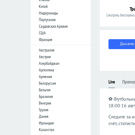
Лига
Лига
Китай
Тр
конференций
конференций
Нидерланды
Смотреть бесплатно
Португалия
Товарищеские
Товарищеские
Саудовская Аравия
Кубок
Кубок
США
Либертадорес
Либертадорес
Франция
Динамо
Лига наций
Лига наций
КОНКАКАФ
КОНКАКАФ
Австралия
Австрия
Лига
Лига
Азербайджан
чемпионов
чемпионов
Азии
Азии
Аргентина
Армения
Live
Прогно
Белоруссия
Англия
Англия
Бельгия
Премьер-
Премьер-
Бразилия
⚽ Футбольн
лига
лига
Венгрия
18:00 16
авг
Чемпионшип
Чемпионшип
Грузия
Дания
Следите за 
Первая
Первая
лига
лига
Ирландия
счёт, статис
Казахстан
Вторая
Вторая