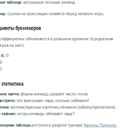
ная таблица:
актуальные позиции команд.
ир:
ссылки на трансляции появятся перед началом игры.
циенты букмекеров
оэффициенты обновляются в реальном времени. Усреднённая
еров на матч:
 К:
0
0
0
 статистика
ние матчи:
форма команд, среднее число голов.
встречи:
кто выигрывал чаще, сколько забивали?
лина:
желтые/красные карточки, пенальти (забили/пропустили)
о таймам:
когда команды забивают чаще?
рнирная таблица
доступна в разделе турнира
Украина, Премьер-