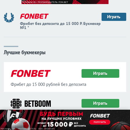
Лига
Лига
конференций
конференций
Играть
Товарищеские
Товарищеские
Фрибет без депозита до 15 000 Р. Букмекер
№1 *
Кубок
Кубок
Либертадорес
Либертадорес
Лига наций
Лига наций
КОНКАКАФ
КОНКАКАФ
Лучшие букмекеры
Лига
Лига
чемпионов
чемпионов
Азии
Азии
Играть
Англия
Англия
Фрибет до 15 000 рублей без депозита
Премьер-
Премьер-
лига
лига
Играть
Чемпионшип
Чемпионшип
Первая
Первая
Фрибет до 10 000 новым клиентам
лига
лига
Вторая
Вторая