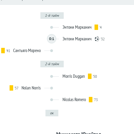
1-й тайм
Энтони Марканич
'4
Энтони Марканич
0:1
'32
Сантьяго Морено
'41
2-й тайм
Morris Duggan
'50
Nolan Norris
'57
Nicolas Romero
'73
ок