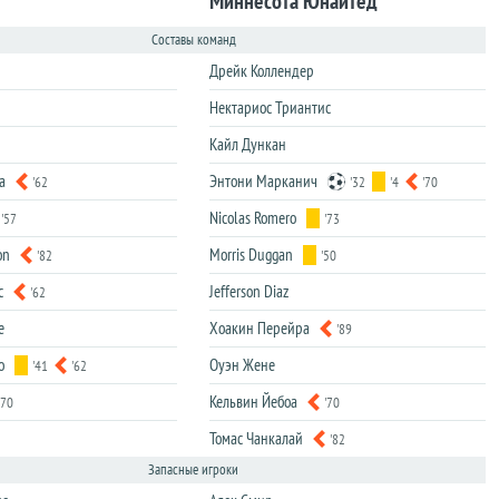
Миннесота Юнайтед
Составы команд
Дрейк Коллендер
Нектариос Триантис
Кайл Дункан
а
Энтони Марканич
'62
'32
'4
'70
Nicolas Romero
'57
'73
on
Morris Duggan
'82
'50
с
Jefferson Diaz
'62
е
Хоакин Перейра
'89
о
Оуэн Жене
'41
'62
Кельвин Йебоа
'70
'70
Томас Чанкалай
'82
Запасные игроки