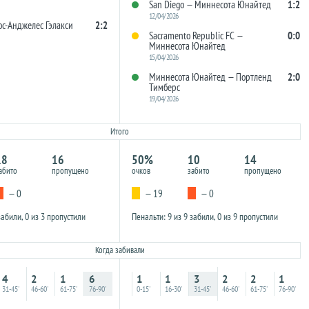
San Diego — Миннесота Юнайтед
1:2
12/04/2026
ос-Анджелес Гэлакси
2:2
Sacramento Republic FC —
0:0
Миннесота Юнайтед
15/04/2026
Миннесота Юнайтед — Портленд
2:0
Тимберс
19/04/2026
Итого
18
16
50%
10
14
абито
пропущено
очков
забито
пропущено
— 0
— 19
— 0
забили, 0 из 3 пропустили
Пенальти: 9 из 9 забили, 0 из 9 пропустили
Когда забивали
4
2
1
6
1
1
3
2
2
1
31-45'
46-60'
61-75'
76-90'
0-15'
16-30'
31-45'
46-60'
61-75'
76-90'