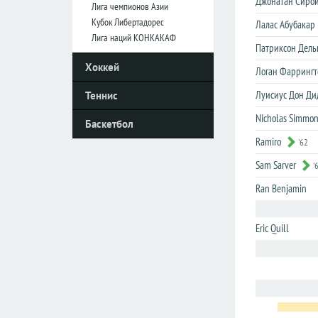
Джонатан Сиро
Лига чемпионов Азии
Кубок Либертадорес
Лалас Абубакар
Италия
Италия
Лига наций КОНКАКАФ
Патриксон Дель
Серия
Серия
Хоккей
А
А
Логан Фаррингт
Серия
Серия
Луисиус Дон Ди
Теннис
B
B
Nicholas Simmo
Баскетбол
Кубок
Кубок
Ramiro
'62
Нидерланды
Нидерланды
Sam Sarver
'
Эредивизия
Эредивизия
Ran Benjamin
Первый
Первый
дивизион
дивизион
Eric Quill
Кубок
Кубок
Португалия
Португалия
Примера
Примера