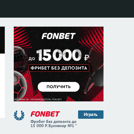
Играть
Фрибет без депозита до
15 000 Р. Букмекер №1 *