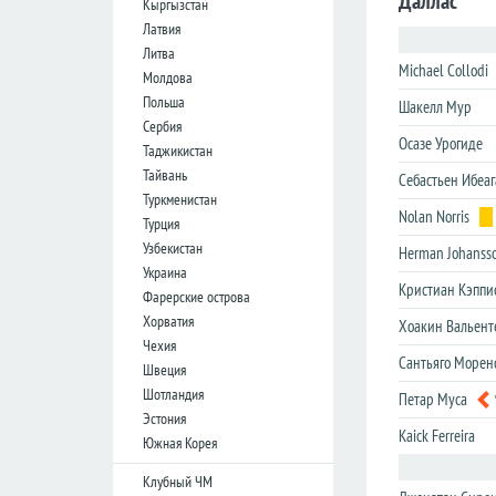
Даллас
Кыргызстан
лига
лига
Латвия
Кубок
Кубок
Литва
Лиги
Лиги
Michael Collodi
Молдова
Польша
Шакелл Мур
Германия
Германия
Сербия
Осазе Урогиде
Таджикистан
Бундеслига
Бундеслига
Тайвань
Себастьен Ибеаг
Вторая
Вторая
Туркменистан
Бундеслига
Бундеслига
Nolan Norris
Турция
Третья
Третья
Узбекистан
Herman Johanss
Лига
Лига
Украина
Кристиан Кэппи
Кубок
Кубок
Фарерские острова
Хорватия
Хоакин Вальент
Чехия
Испания
Испания
Сантьяго Морен
Швеция
Примера
Примера
Шотландия
Петар Муса
Эстония
Сегунда
Сегунда
Kaick Ferreira
Южная Корея
Кубок
Кубок
Дель
Дель
Клубный ЧМ
Рей
Рей