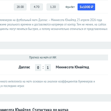
28.00
4.70
1.20
5x1000 ₽
Фрибет
кмекеров на футбольный матч Даллас — Миннесота Юнайтед 23 апреля 2026 года
жиме реального времени и доставляются напрямую от контор. Тем не менее, на сайтах
иенты могут меняться быстрее, а потому незначительно отличаться от представленных
Прогноз на матч от ИИ:
:
Даллас
Миннесота Юнайтед
0
1
енного интеллекта на матч основан на анализе коэффициентов букмекеров и
д в последних играх
ннесота Юнайтед. Статистика до матча