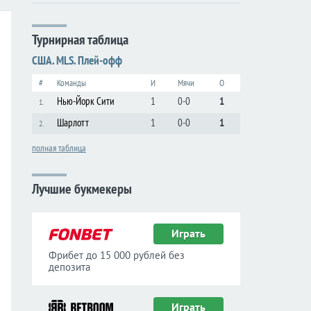
Турнирная таблица
США. MLS. Плей-офф
#
Команды
И
Мячи
О
Нью-Йорк Сити
1
0-0
1
1.
Шарлотт
1
0-0
1
2.
полная таблица
Лучшие букмекеры
Играть
Фрибет до 15 000 рублей без
депозита
Играть