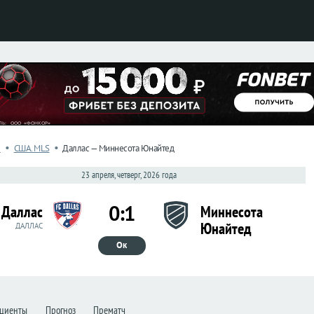
•
•
л
США. MLS
Даллас — Миннесота Юнайтед
23 апреля, четверг, 2026 года
0:1
Даллас
Миннесота
Юнайтед
ДАЛЛАС
Ок
циенты
Прогноз
Прематч