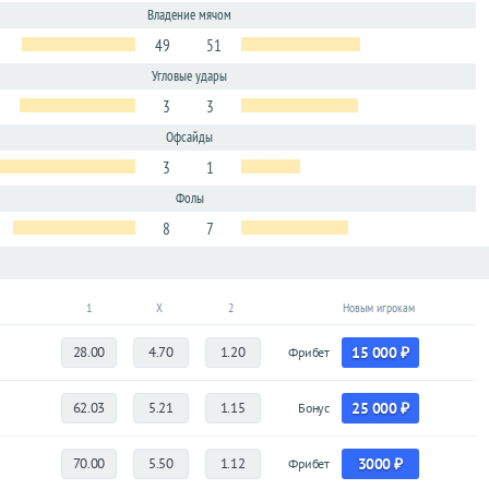
Владение мячом
49
51
Угловые удары
3
3
Офсайды
3
1
Фолы
8
7
1
X
2
Новым игрокам
28.00
4.70
1.20
15 000 ₽
Фрибет
62.03
5.21
1.15
25 000 ₽
Бонус
70.00
5.50
1.12
3000 ₽
Фрибет