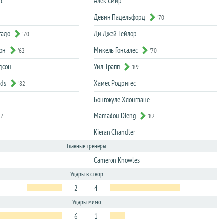
ис
Алек Смир
Девин Падельфорд
'70
гадо
Ди Джей Тейлор
'70
он
Микель Гонсалес
'62
'70
дсон
Уил Трапп
'89
nds
Хамес Родригес
'82
Бонгокуле Хлонгване
Mamadou Dieng
62
'82
Kieran Chandler
Главные тренеры
Cameron Knowles
Удары в створ
2
4
Удары мимо
6
1