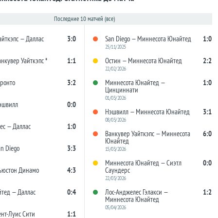
Последние 10 матчей (все)
айткэпс — Даллас
3:0
San Diego — Миннесота Юнайтед
1:0
25/11/2025
нкувер Уайткэпс *
1:1
Остин — Миннесота Юнайтед
2:2
22/02/2026
оронто
3:2
Миннесота Юнайтед —
1:0
Цинциннати
01/03/2026
эшвилл
0:0
Нэшвилл — Миннесота Юнайтед
3:1
08/03/2026
ес — Даллас
1:0
Ванкувер Уайткэпс — Миннесота
6:0
Юнайтед
n Diego
3:3
15/03/2026
Миннесота Юнайтед — Сиэтл
0:0
ьюстон Динамо
4:3
Саундерс
22/03/2026
тед — Даллас
0:4
Лос-Анджелес Гэлакси —
1:2
Миннесота Юнайтед
05/04/2026
ент-Луис Сити
1:1