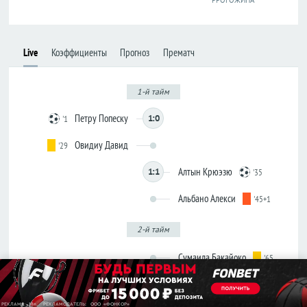
Лига
Лига
конференций
конференций
Товарищеские
Товарищеские
Live
Коэффициенты
Прогноз
Прематч
Кубок
Кубок
Либертадорес
Либертадорес
1-й тайм
Лига наций
Лига наций
КОНКАКАФ
КОНКАКАФ
Петру Попеску
1:0
'1
Лига
Лига
Овидиу Давид
чемпионов
чемпионов
'29
Азии
Азии
Алтын Крюэзю
1:1
'35
Англия
Англия
Альбано Алекси
'45+1
Премьер-
Премьер-
лига
лига
2-й тайм
Чемпионшип
Чемпионшип
Сумаила Бакайоко
'65
Первая
Первая
лига
лига
Джесси Гера Джу
'77
Вторая
Вторая