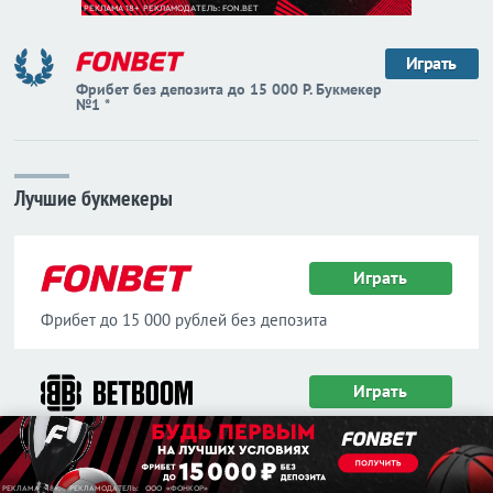
Лига
Лига
конференций
конференций
Играть
Товарищеские
Товарищеские
Фрибет без депозита до 15 000 Р. Букмекер
№1 *
Кубок
Кубок
Либертадорес
Либертадорес
Лига наций
Лига наций
КОНКАКАФ
КОНКАКАФ
Лучшие букмекеры
Лига
Лига
чемпионов
чемпионов
Азии
Азии
Играть
Англия
Англия
Фрибет до 15 000 рублей без депозита
Премьер-
Премьер-
лига
лига
Играть
Чемпионшип
Чемпионшип
Первая
Первая
Фрибет до 10 000 новым клиентам
лига
лига
Вторая
Вторая