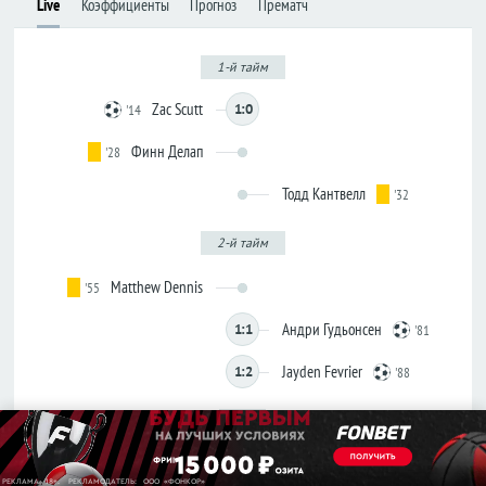
Live
Коэффициенты
Прогноз
Прематч
Лига
Лига
конференций
конференций
1-й тайм
Товарищеские
Товарищеские
Кубок
Кубок
Zac Scutt
1:0
'14
Либертадорес
Либертадорес
Финн Делап
'28
Лига наций
Лига наций
КОНКАКАФ
КОНКАКАФ
Тодд Кантвелл
'32
Лига
Лига
чемпионов
чемпионов
2-й тайм
Азии
Азии
Matthew Dennis
'55
Англия
Англия
Андри Гудьонсен
1:1
'81
Премьер-
Премьер-
лига
лига
Jayden Fevrier
1:2
'88
Чемпионшип
Чемпионшип
ок
Первая
Первая
лига
лига
Вторая
Вторая