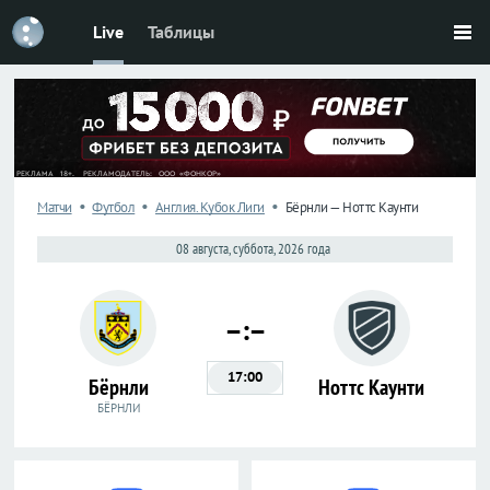
Live
Таблицы
Футбол
Футбол
Россия
Россия
Премьер-
Премьер-
лига
лига
Первая
Первая
лига
лига
•
•
•
Матчи
Футбол
Англия. Кубок Лиги
Бёрнли — Ноттс Каунти
Кубок
Кубок
08 августа, суббота, 2026 года
Лига
Лига
наций
наций
–:–
ЧМ-2026
ЧМ-2026
17:00
Бёрнли
Ноттс Каунти
Лига
Лига
БЁРНЛИ
чемпионов
чемпионов
Лига
Лига
Европы
Европы