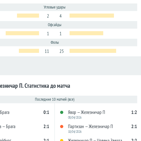
Угловые удары
2
4
Офсайды
1
1
Фолы
11
25
езничар П. Статистика до матча
Последние 10 матчей (все)
 Брага
0:1
Явор — Железничар П
1:2
08/04/2026
а — Брага
2:1
Партизан — Железничар П
2:1
18/04/2026
айбург
2:1
Железничар П — Црвена Звезда
2:2