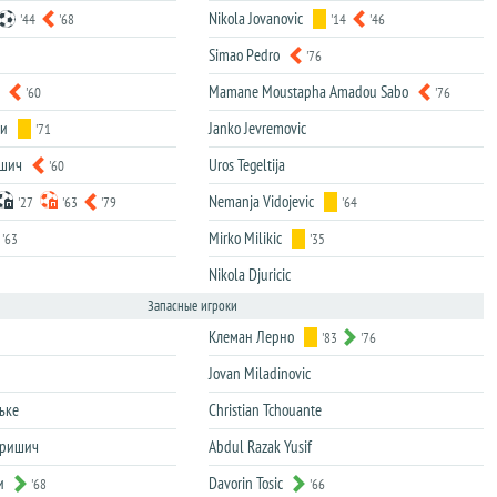
Nikola Jovanovic
'44
'68
'14
'46
Simao Pedro
'76
Mamane Moustapha Amadou Sabo
'60
'76
би
Janko Jevremovic
'71
ашич
Uros Tegeltija
'60
Nemanja Vidojevic
'27
'63
'79
'64
Mirko Milikic
'63
'35
Nikola Djuricic
Запасные игроки
Клеман Лерно
'83
'76
Jovan Miladinovic
ьке
Christian Tchouante
аришич
Abdul Razak Yusif
и
Davorin Tosic
'68
'66