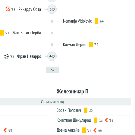
Рикарду Орта
3:0
'63
Nemanja Vidojevic
'64
Жан-Батист Горби
'71
Клеман Лерно
'83
Фран Наварро
4:0
'85
ок
Железничар П
Составы команд
Зоран Попович
'25
Кристиан Шекуларац
'13
'66
и
Дэвид Анкейе
'68
'29
'66