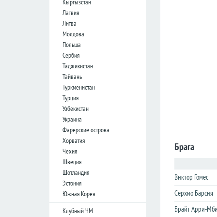
Кыргызстан
лига
лига
Латвия
Кубок
Кубок
Литва
Лиги
Лиги
Молдова
Польша
Германия
Германия
Сербия
Таджикистан
Бундеслига
Бундеслига
Тайвань
Вторая
Вторая
Туркменистан
Бундеслига
Бундеслига
Турция
Третья
Третья
Узбекистан
Лига
Лига
Украина
Кубок
Кубок
Фарерские острова
Хорватия
Брага
Чехия
Испания
Испания
Швеция
Примера
Примера
Шотландия
Виктор Гомес
Эстония
Сегунда
Сегунда
Серхио Барсия
Южная Корея
Кубок
Кубок
Дель
Дель
Брайт Арри-Мб
Клубный ЧМ
Рей
Рей