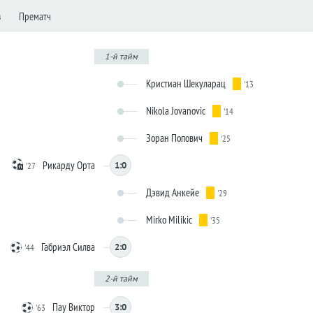
з
Прематч
1-й тайм
Кристиан Шекуларац
'13
Nikola Jovanovic
'14
Зоран Попович
'25
Рикарду Орта
1:0
'27
Дэвид Анкейе
'29
Mirko Milikic
'35
Габриэл Силва
2:0
'44
2-й тайм
Пау Виктор
3:0
'63