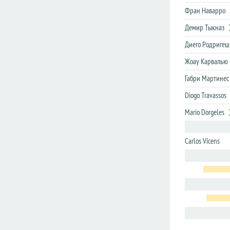
Сегунда
Сегунда
Фран Наварро
Кубок
Кубок
Демир Тыкназ
Франция
Франция
Диего Родригеш
Лига
Лига
Жоау Карвалью
1
1
Габри Мартинес
Лига
Лига
2
2
Diogo Travassos
Кубок
Кубок
Mario Dorgeles
Австралия
Австралия
Carlos Vicens
Австрия
Австрия
Азербайджан
Азербайджан
Аргентина
Аргентина
Армения
Армения
Белоруссия
Белоруссия