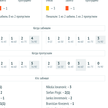
абито
пропущено
очков
забито
пропущено
— 1
— 3
— 1
забили, 0 из 2 пропустили
Пенальти: 1 из 2 забили, 1 из 2 пропустили
Когда забивали
2
1
2
4
1
2
2
1
1
3
31-45'
46-60'
61-75'
76-90'
0-15'
16-30'
31-45'
46-60'
61-75'
76-90'
Когда пропускали
2
1
2
5
2
3
0
3
1
0
31-45'
46-60'
61-75'
76-90'
0-15'
16-30'
31-45'
46-60'
61-75'
76-90'
Кто забивал
1)
Nikola Jovanovic —
3
—
2
Stefan Pirgic —
2(1)
 —
1
Janko Jevremovic —
2
1(1)
Branislav Knezevic —
1