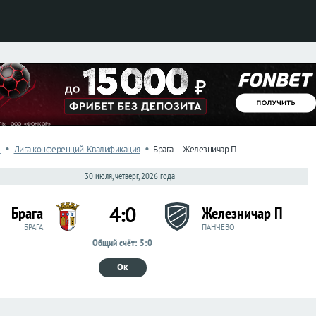
•
•
л
Лига конференций. Квалификация
Брага — Железничар П
30 июля, четверг, 2026 года
4:0
Брага
Железничар П
БРАГА
ПАНЧЕВО
Общий счёт: 5:0
Ок