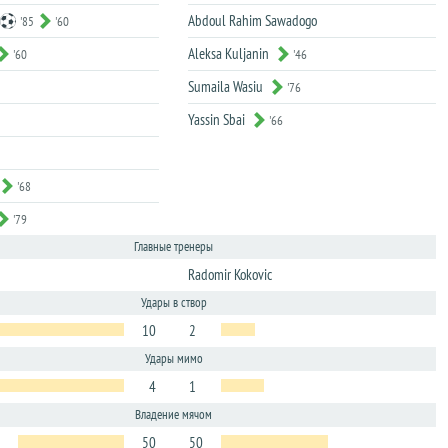
Abdoul Rahim Sawadogo
'85
'60
Aleksa Kuljanin
'60
'46
Sumaila Wasiu
'76
Yassin Sbai
'66
'68
'79
Главные тренеры
Radomir Kokovic
Удары в створ
10
2
Удары мимо
4
1
Владение мячом
50
50