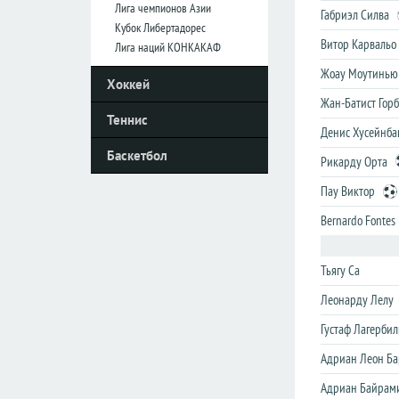
Лига чемпионов Азии
Габриэл Силва
Кубок Либертадорес
Италия
Италия
Витор Карвальо
Лига наций КОНКАКАФ
Серия
Серия
Жоау Моутинью
Хоккей
А
А
Жан-Батист Гор
Серия
Серия
Теннис
B
B
Денис Хусейнб
Баскетбол
Кубок
Кубок
Рикарду Орта
Пау Виктор
Нидерланды
Нидерланды
Bernardo Fontes
Эредивизия
Эредивизия
Первый
Первый
Тьягу Са
дивизион
дивизион
Леонарду Лелу
Кубок
Кубок
Густаф Лагербил
Португалия
Португалия
Адриан Леон Б
Примера
Примера
Адриан Байрам