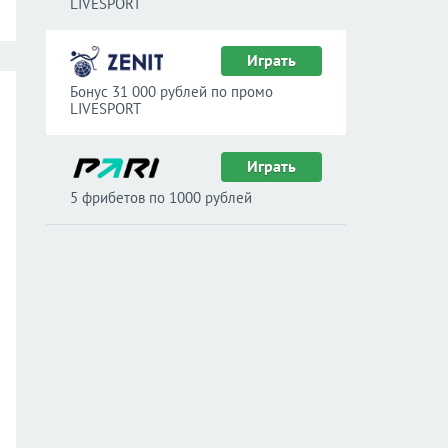
LIVESPORT
Играть
Бонус 31 000 рублей по промо
LIVESPORT
Играть
5 фрибетов по 1000 рублей