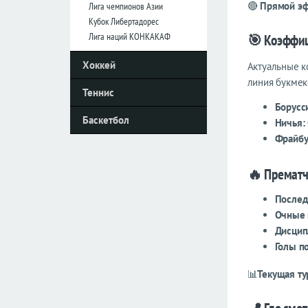
🔴
Прямой эф
Лига чемпионов Азии
Кубок Либертадорес
Италия
Италия
Лига наций КОНКАКАФ
🎯 Коэффи
Серия
Серия
Хоккей
Актуальные к
А
А
линия букмек
Серия
Серия
Теннис
B
B
Борусс
Баскетбол
Кубок
Кубок
Ничья:
Фрайбу
Нидерланды
Нидерланды
🔥 Прематч
Эредивизия
Эредивизия
Послед
Первый
Первый
дивизион
дивизион
Очные 
Дисцип
Кубок
Кубок
Голы п
Португалия
Португалия
📊
Текущая ту
Примера
Примера