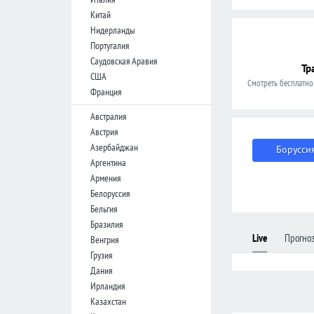
Лига
Лига
Китай
конференций
конференций
Нидерланды
Португалия
Товарищеские
Товарищеские
Саудовская Аравия
Тр
Кубок
Кубок
США
Либертадорес
Либертадорес
Смотреть бесплатно
Франция
Лига наций
Лига наций
КОНКАКАФ
КОНКАКАФ
Австралия
Австрия
Лига
Лига
Азербайджан
чемпионов
чемпионов
Борусси
Азии
Азии
Аргентина
Армения
Белоруссия
Англия
Англия
Бельгия
Премьер-
Премьер-
Бразилия
лига
лига
Live
Прогно
Венгрия
Чемпионшип
Чемпионшип
Грузия
Дания
Первая
Первая
лига
лига
Ирландия
Казахстан
Вторая
Вторая