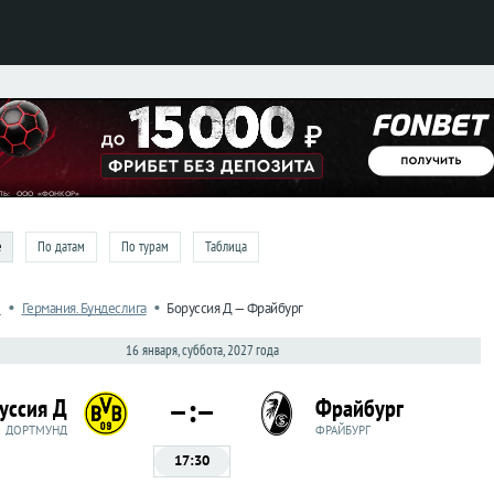
e
По датам
По турам
Таблица
•
•
л
Германия. Бундеслига
Боруссия Д — Фрайбург
16 января, суббота, 2027 года
–:–
уссия Д
Фрайбург
ДОРТМУНД
ФРАЙБУРГ
17:30