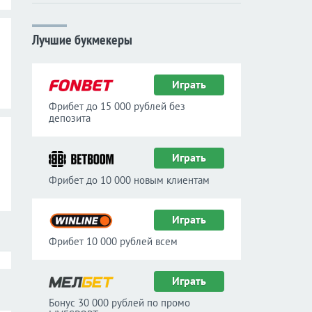
Лучшие букмекеры
Играть
Фрибет до 15 000 рублей без
депозита
Играть
Фрибет до 10 000 новым клиентам
Играть
Фрибет 10 000 рублей всем
Играть
Бонус 30 000 рублей по промо