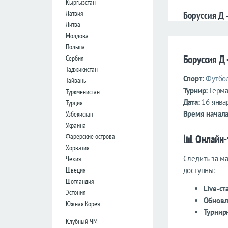
Кыргызстан
лига
лига
Латвия
Боруссия Д 
Кубок
Кубок
Литва
Лиги
Лиги
Молдова
Польша
Германия
Германия
Боруссия Д
Сербия
Таджикистан
Бундеслига
Бундеслига
Спорт:
Футбо
Тайвань
Вторая
Вторая
Турнир:
Герма
Туркменистан
Бундеслига
Бундеслига
Дата:
16
янва
Турция
Третья
Третья
Время начала
Узбекистан
Лига
Лига
Украина
Кубок
Кубок
Фарерские острова
📊 Онлайн-
Хорватия
Следить за м
Чехия
Испания
Испания
доступны:
Швеция
Примера
Примера
Шотландия
Live-ст
Эстония
Сегунда
Сегунда
Обновл
Южная Корея
Кубок
Кубок
Турнир
Дель
Дель
Клубный ЧМ
Рей
Рей