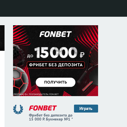
Играть
Фрибет без депозита до
15 000 Р. Букмекер №1 *