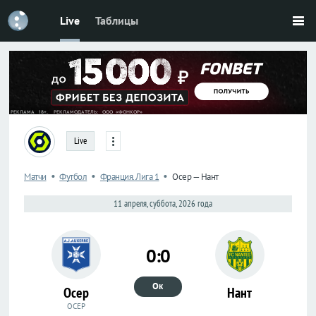
Live
Таблицы
Футбол
Футбол
Россия
Россия
Премьер-
Премьер-
лига
лига
Первая
Первая
лига
лига
Live
Кубок
Кубок
•
•
•
Матчи
Футбол
Франция. Лига 1
Осер — Нант
Лига
Лига
наций
наций
11 апреля, суббота, 2026 года
ЧМ-2026
ЧМ-2026
0:0
Лига
Лига
чемпионов
чемпионов
Ок
Осер
Нант
Лига
Лига
ОСЕР
Европы
Европы