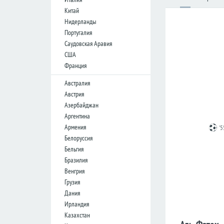
Лига
Лига
Китай
конференций
конференций
Нидерланды
Португалия
Товарищеские
Товарищеские
Саудовская Аравия
Кубок
Кубок
США
Либертадорес
Либертадорес
Франция
Лига наций
Лига наций
КОНКАКАФ
КОНКАКАФ
Австралия
Австрия
Лига
Лига
Азербайджан
чемпионов
чемпионов
Азии
Азии
Аргентина
Армения
'5
Белоруссия
Англия
Англия
Бельгия
Премьер-
Премьер-
Бразилия
лига
лига
Венгрия
Чемпионшип
Чемпионшип
Грузия
Дания
Первая
Первая
лига
лига
Ирландия
Казахстан
Вторая
Вторая