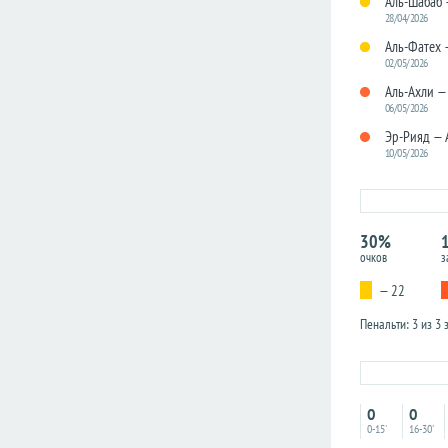
Аль-Шабаб 
Бельгия
Бельгия
28/04/2026
Бразилия
Бразилия
Аль-Фатех 
02/05/2026
Венгрия
Венгрия
Аль-Ахли —
Грузия
Грузия
06/05/2026
Дания
Дания
Эр-Рияд — 
10/05/2026
Ирландия
Ирландия
Казахстан
Казахстан
Кыргызстан
Кыргызстан
30%
Латвия
Латвия
очков
з
Литва
Литва
— 22
Молдова
Молдова
Пенальти: 3 из 3 
Польша
Польша
Сербия
Сербия
Таджикистан
Таджикистан
0
0
0-15'
16-30'
Тайвань
Тайвань