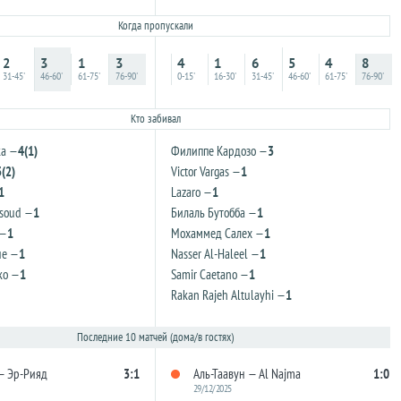
Когда пропускали
2
3
1
3
4
1
6
5
4
8
31-45'
46-60'
61-75'
76-90'
0-15'
16-30'
31-45'
46-60'
61-75'
76-90'
Кто забивал
ка —
4(1)
Филиппе Кардозо —
3
3(2)
Victor Vargas —
1
1
Lazaro —
1
asoud —
1
Билаль Бутобба —
1
 —
1
Мохаммед Салех —
1
не —
1
Nasser Al-Haleel —
1
ко —
1
Samir Caetano —
1
Rakan Rajeh Altulayhi —
1
Последние 10 матчей (дома/в гостях)
— Эр-Рияд
3:1
Аль-Таавун — Al Najma
1:0
29/12/2025