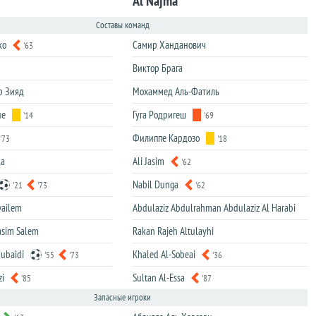
Al Najma
Составы команд
ко
Самир Ханданович
'63
Виктор Брага
р Зияд
Мохаммед Аль-Фатиль
не
Гуга Родригеш
'14
'69
Филиппе Кардозо
'73
'18
ка
Ali Jasim
'62
Nabil Dunga
'21
'73
'62
wailem
Abdulaziz Abdulrahman Abdulaziz Al Harabi
asim Salem
Rakan Rajeh Altulayhi
Zubaidi
Khaled Al-Sobeai
'55
'73
'36
zi
Sultan Al-Essa
'85
'87
Запасные игроки