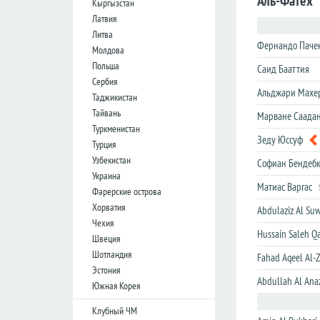
Аль-Фатех
Кыргызстан
лига
лига
Латвия
Кубок
Кубок
Литва
Лиги
Лиги
Фернандо Паче
Молдова
Польша
Саид Бааттия
Германия
Германия
Сербия
Альджари Махе
Таджикистан
Бундеслига
Бундеслига
Тайвань
Марване Саада
Вторая
Вторая
Туркменистан
Бундеслига
Бундеслига
Зеду Юссуф
Турция
Третья
Третья
Узбекистан
Софиан Бендеб
Лига
Лига
Украина
Матиас Варгас
Кубок
Кубок
Фарерские острова
Хорватия
Abdulaziz Al Su
Чехия
Испания
Испания
Hussain Saleh Q
Швеция
Примера
Примера
Шотландия
Fahad Aqeel Al-
Эстония
Сегунда
Сегунда
Abdullah Al Ana
Южная Корея
Кубок
Кубок
Дель
Дель
Клубный ЧМ
Рей
Рей