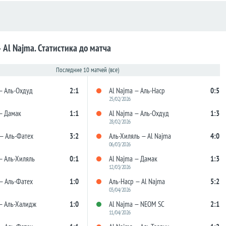
 Al Najma. Статистика до матча
Последние 10 матчей (все)
— Аль-Охдуд
2:1
Al Najma — Аль-Наср
0:5
25/02/2026
— Дамак
1:1
Al Najma — Аль-Охдуд
1:3
28/02/2026
 — Аль-Фатех
3:2
Аль-Хиляль — Al Najma
4:0
06/03/2026
— Аль-Хиляль
0:1
Al Najma — Дамак
1:3
12/03/2026
— Аль-Фатех
1:0
Аль-Наср — Al Najma
5:2
03/04/2026
— Аль-Халидж
1:0
Al Najma — NEOM SC
2:1
11/04/2026