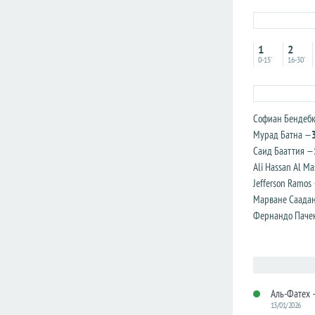
Туркменистан
Туркменистан
Турция
Турция
1
2
Узбекистан
Узбекистан
0-15'
16-30'
Украина
Украина
Фарерские
Фарерские
острова
острова
Софиан Бендеб
Мурад Батна —
Хорватия
Хорватия
Саид Бааттия —
Чехия
Чехия
Ali Hassan Al M
Швеция
Швеция
Jefferson Ramos
Марване Саада
Шотландия
Шотландия
Фернандо Паче
Эстония
Эстония
Южная
Южная
Корея
Корея
Кубок
Кубок
Аль-Фатех 
Матч
Матч
13/01/2026