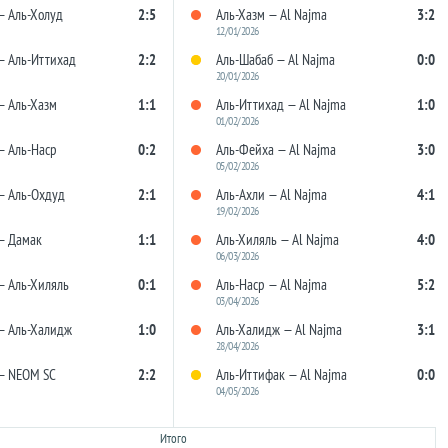
— Аль-Холуд
2:5
Аль-Хазм — Al Najma
3:2
12/01/2026
— Аль-Иттихад
2:2
Аль-Шабаб — Al Najma
0:0
20/01/2026
— Аль-Хазм
1:1
Аль-Иттихад — Al Najma
1:0
01/02/2026
— Аль-Наср
0:2
Аль-Фейха — Al Najma
3:0
05/02/2026
— Аль-Охдуд
2:1
Аль-Ахли — Al Najma
4:1
19/02/2026
— Дамак
1:1
Аль-Хиляль — Al Najma
4:0
06/03/2026
— Аль-Хиляль
0:1
Аль-Наср — Al Najma
5:2
03/04/2026
— Аль-Халидж
1:0
Аль-Халидж — Al Najma
3:1
28/04/2026
— NEOM SC
2:2
Аль-Иттифак — Al Najma
0:0
04/05/2026
Итого