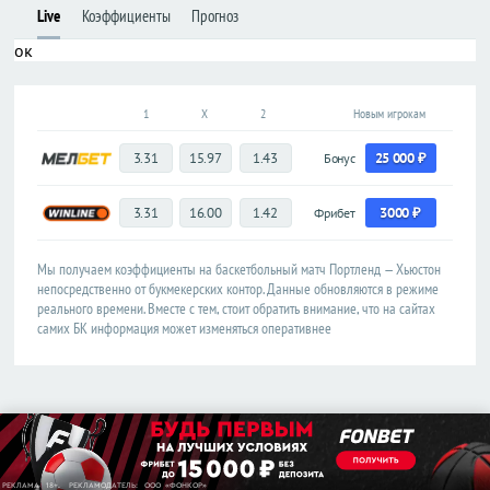
Live
Коэффициенты
Прогноз
Лига
Лига
конференций
конференций
ок
Товарищеские
Товарищеские
Кубок
Кубок
1
X
2
Новым игрокам
Либертадорес
Либертадорес
3.31
15.97
1.43
25 000 ₽
Лига наций
Лига наций
Бонус
КОНКАКАФ
КОНКАКАФ
Лига
Лига
3.31
16.00
1.42
3000 ₽
Фрибет
чемпионов
чемпионов
Азии
Азии
Мы получаем коэффициенты на баскетбольный матч Портленд — Хьюстон
непосредственно от букмекерских контор. Данные обновляются в режиме
Англия
Англия
реального времени. Вместе с тем, стоит обратить внимание, что на сайтах
самих БК информация может изменяться оперативнее
Премьер-
Премьер-
лига
лига
Чемпионшип
Чемпионшип
Первая
Первая
лига
лига
Превью матча:
Вторая
Вторая