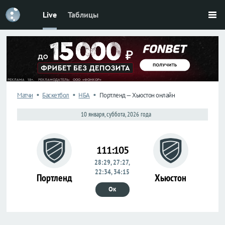
Live
Таблицы
Футбол
Футбол
Россия
Россия
Премьер-
Премьер-
лига
лига
Первая
Первая
лига
лига
•
•
•
Матчи
Баскетбол
НБА
Портленд — Хьюстон онлайн
Кубок
Кубок
10 января, суббота, 2026 года
Лига
Лига
наций
наций
111:105
ЧМ-2026
ЧМ-2026
28:29, 27:27,
22:34, 34:15
Портленд
Хьюстон
Лига
Лига
Ок
чемпионов
чемпионов
Лига
Лига
Европы
Европы