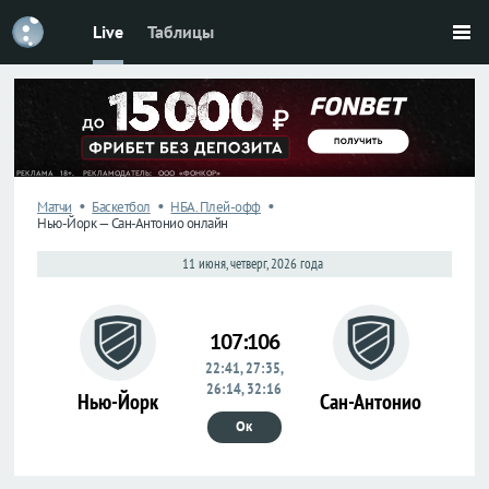
Live
Таблицы
Футбол
Футбол
Россия
Россия
Премьер-
Премьер-
лига
лига
Первая
Первая
лига
лига
•
•
•
Матчи
Баскетбол
НБА. Плей-офф
Нью-Йорк — Сан-Антонио онлайн
Кубок
Кубок
11 июня, четверг, 2026 года
Лига
Лига
наций
наций
107:106
ЧМ-2026
ЧМ-2026
22:41, 27:35,
26:14, 32:16
Нью-Йорк
Сан-Антонио
Лига
Лига
чемпионов
чемпионов
Ок
Лига
Лига
Европы
Европы