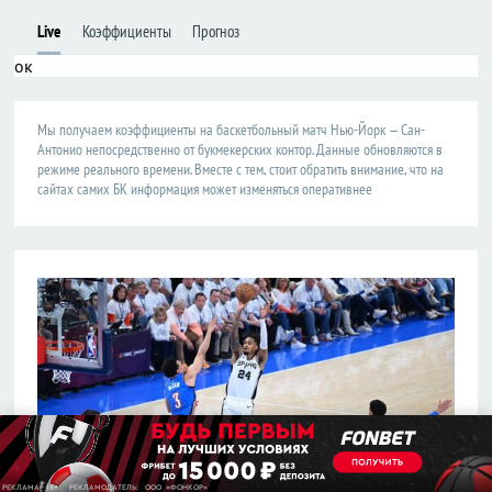
Лига
Лига
Live
Коэффициенты
Прогноз
конференций
конференций
ок
Товарищеские
Товарищеские
Кубок
Кубок
Либертадорес
Либертадорес
Мы получаем коэффициенты на баскетбольный матч Нью-Йорк — Сан-
Антонио непосредственно от букмекерских контор. Данные обновляются в
Лига наций
Лига наций
режиме реального времени. Вместе с тем, стоит обратить внимание, что на
КОНКАКАФ
КОНКАКАФ
сайтах самих БК информация может изменяться оперативнее
Лига
Лига
чемпионов
чемпионов
Азии
Азии
Англия
Англия
Премьер-
Премьер-
лига
лига
Чемпионшип
Чемпионшип
Первая
Первая
лига
лига
Вторая
Вторая