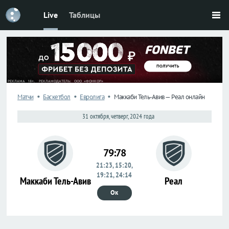
Live
Таблицы
Футбол
Футбол
Россия
Россия
Премьер-
Премьер-
лига
лига
Первая
Первая
лига
лига
•
•
•
Матчи
Баскетбол
Евролига
Маккаби Тель-Авив — Реал онлайн
Кубок
Кубок
31 октября, четверг, 2024 года
Лига
Лига
наций
наций
79:78
ЧМ-2026
ЧМ-2026
21:23, 15:20,
19:21, 24:14
Маккаби Тель-Авив
Реал
Лига
Лига
Ок
чемпионов
чемпионов
Лига
Лига
Европы
Европы